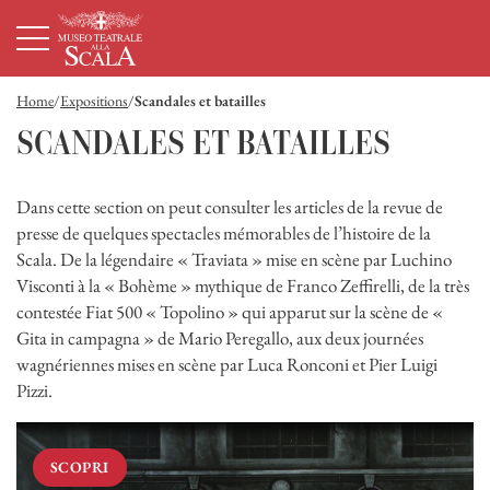
Page d'accueil
Navigation principale
Contenu principal
Pied de page
Home
Expositions
Scandales et batailles
SCANDALES ET BATAILLES
Dans cette section on peut consulter les articles de la revue de
presse de quelques spectacles mémorables de l’histoire de la
Scala. De la légendaire « Traviata » mise en scène par Luchino
Visconti à la « Bohème » mythique de Franco Zeffirelli, de la très
contestée Fiat 500 « Topolino » qui apparut sur la scène de «
Gita in campagna » de Mario Peregallo, aux deux journées
wagnériennes mises en scène par Luca Ronconi et Pier Luigi
Pizzi.
SCOPRI