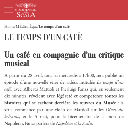
Page d'accueil
Navigation principale
Contenu principal
Pied de page
Home
MÉdiathÈque
Le temps d'un cafè
LE TEMPS D'UN CAFÈ
Un café en compagnie d’un critique
musical
À partir du 28 avril, tous les mercredis à 17h00, sera publié un
épisode d’une nouvelle série de vidéos intitulée
Le temps d’un
café
, avec Alberto Mattioli et Pierluigi Panza qui, en seulement
dix minutes,
révèlent avec légèreté et compétence toutes les
histoires qui se cachent derrière les œuvres du Musée
: la
série commence par une vidéo de Mattioli sur les
Divas du
belcanto
, et le 5 mai, pour le bicentenaire de la mort de
Napoléon, Panza parlera de
Napoléon et la Scala
.