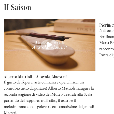
II Saison
Pierluig
Nell’otto
Ferdinan
Maria Bea
racconto 
Panza di 
Alberto Mattioli – A tavola, Maestri!
Il gusto dell’opera: arte culinaria e opera lirica, un
connubio tutto da gustare! Alberto Mattioli inaugura la
seconda stagione di video del Museo Teatrale alla Scala
parlando del rapporto tra il cibo, il teatro e il
melodramma con le golose ricette amatissime dai grandi
Maestri.