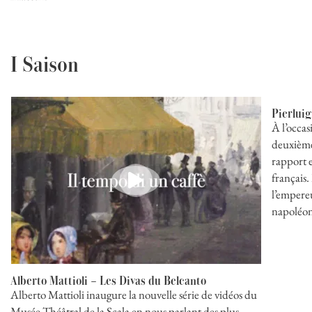
I Saison
Pierluig
À l’occas
deuxième
rapport e
français.
l’empereu
napoléon
Alberto Mattioli – Les Divas du Belcanto
Alberto Mattioli inaugure la nouvelle série de vidéos du
Musée Théâtral de la Scala en nous parlant des plus