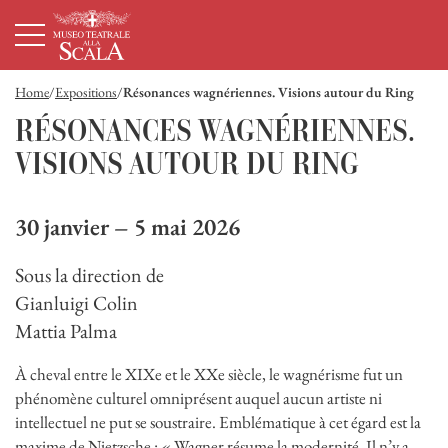
Page d'accueil
Navigation principale
Contenu principal
Pied de page
Home
Expositions
Résonances wagnériennes. Visions autour du Ring
RÉSONANCES WAGNÉRIENNES.
VISIONS AUTOUR DU RING
30 janvier – 5 mai 2026
Sous la direction de
Gianluigi Colin
Mattia Palma
À cheval entre le XIXe et le XXe siècle, le wagnérisme fut un
phénomène culturel omniprésent auquel aucun artiste ni
intellectuel ne put se soustraire. Emblématique à cet égard est la
maxime de Nietzsche : « Wagner résume la modernité. Il n’y a