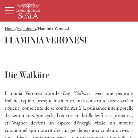
Page d'accueil
Navigation principale
Contenu principal
Pied de page
Home
Expositions
Flaminia Veronesi
FLAMINIA VERONESI
Die Walküre
Flaminia Veronesi aborde
Die Walküre
avec une peinture
fraîche, rapide, presque instinctive, mais construite avec clarté et
rigueur, consciente de se confronter à la puissance intemporelle
des sentiments. Son cycle d’œuvres en distille les forces primaires,
et Wagner devient un espace d’énergie vitale, un moteur
émotionnel qui nourrit des images denses aux couleurs vives –
roses, bleus – toujours traversées par une dramatisation délicate