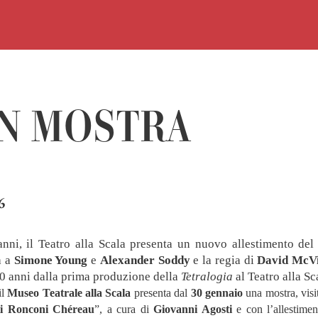
IN MOSTRA
6
nni, il Teatro alla Scala presenta un nuovo allestimento de
a a
Simone Young
e
Alexander Soddy
e la regia di
David McV
0 anni dalla prima produzione della
Tetralogia
al Teatro alla Sc
il
Museo Teatrale alla Scala
presenta dal
30 gennaio
una mostra, visit
i
Ronconi
Chéreau
”, a cura di
Giovanni Agosti
e con l’allestime