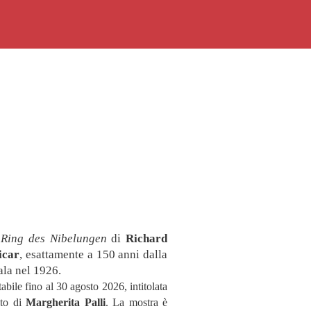
ORARI
ACQUISTA
VISITA
MOSTRE
INCONTR
DIDATTIC
STORIA
l
Ring des Nibelungen
di
Richard
icar
, esattamente a 150 anni dalla
BIBLIOTEC
ala nel 1926.
abile fino al 30 agosto 2026, intitolata
MEDIATEC
nto di
Margherita Palli
. La mostra è