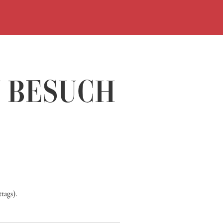
TIMETABLES
BUY
VISIT
N BESUCH
EXHIBITIO
EVENTS
HISTORY
LIBRARY
MEDIA
tags).
LIBRARY