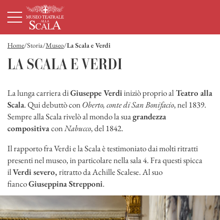
Homepage
Menù principale
Contenuto principale
Footer
Home
Storia
Museo
La Scala e Verdi
LA SCALA E VERDI
La lunga carriera di
Giuseppe Verdi
iniziò proprio al
Teatro alla
Scala
. Qui debuttò con
Oberto, conte di San Bonifacio
, nel 1839.
Sempre alla Scala rivelò al mondo la sua
grandezza
compositiva
con
Nabucco
, del 1842.
Il rapporto fra Verdi e la Scala è testimoniato dai molti ritratti
presenti nel museo, in particolare nella sala 4. Fra questi spicca
il
Verdi severo,
ritratto da Achille Scalese. Al suo
fianco
Giuseppina Strepponi
.