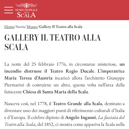
Homepage
Menù principale
Contenuto principale
Footer
Home
Storia
Museo
Gallery Il Teatro alla Scala
GALLERY IL TEATRO ALLA
SCALA
La notte del 25 febbraio 1776, in circostanze misteriose,
un
incendio distrusse il Teatro Regio Ducale
.
L’imperatrice
Maria Teresa d’Austria
incaricò allora l’architetto Giuseppe
Piermarini di costruirne un altro, questa volta nell’area della
fatiscente
Chiesa di Santa Maria della Scala
.
Nasceva così, nel 1778, il
Teatro Grande alla Scala
, destinato a
diventare uno dei maggiori punti di riferimento culturali d’Italia
e d’Europa. Il celebre dipinto di
Angelo Inganni
,
La facciata del
Teatro alla Scala
, del 1852, ci mostra come appariva la Scala nella