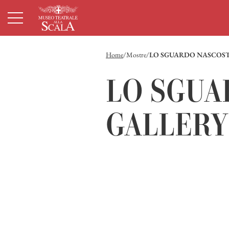
Homepage
Menù principale
Contenuto principale
Footer
Home
Mostre
LO SGUARDO NASCOSTO 
LO SGUA
GALLERY