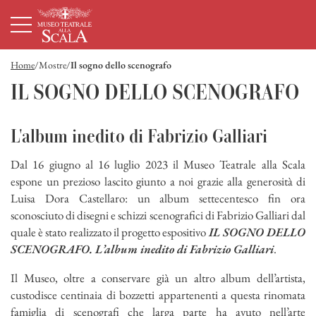
Homepage
Menù principale
Contenuto principale
Footer
Home
Mostre
Il sogno dello scenografo
IL SOGNO DELLO SCENOGRAFO
L'album inedito di Fabrizio Galliari
Dal 16 giugno al 16 luglio 2023 il Museo Teatrale alla Scala
espone un prezioso lascito giunto a noi grazie alla generosità di
Luisa Dora Castellaro: un album settecentesco fin ora
sconosciuto di disegni e schizzi scenografici di Fabrizio Galliari dal
quale è stato realizzato il progetto espositivo
IL SOGNO DELLO
SCENOGRAFO. L’album inedito di Fabrizio Galliari
.
Il Museo, oltre a conservare già un altro album dell’artista,
custodisce centinaia di bozzetti appartenenti a questa rinomata
famiglia di scenografi che larga parte ha avuto nell’arte