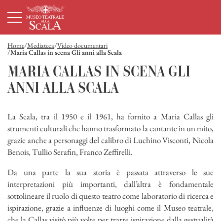
Homepage
Menù principale
Contenuto principale
Footer
Home
Mediateca
Video documentari
Maria Callas in scena Gli anni alla Scala
MARIA CALLAS IN SCENA GLI
ANNI ALLA SCALA
La Scala, tra il 1950 e il 1961, ha fornito a Maria Callas gli
strumenti culturali che hanno trasformato la cantante in un mito,
grazie anche a personaggi del calibro di Luchino Visconti, Nicola
Benois, Tullio Serafin, Franco Zeffirelli.
Da una parte la sua storia è passata attraverso le sue
interpretazioni più importanti, dall’altra è fondamentale
sottolineare il ruolo di questo teatro come laboratorio di ricerca e
ispirazione, grazie a influenze di luoghi come il Museo teatrale,
che la Callas visitò più volte per trarre ispirazione dalla gestualità