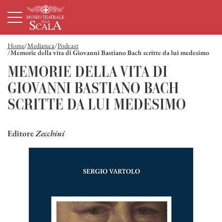
Homepage
Menù principale
Contenuto principale
Footer
Home
Mediateca
Podcast
Memorie della vita di Giovanni Bastiano Bach scritte da lui medesimo
MEMORIE DELLA VITA DI
GIOVANNI BASTIANO BACH
SCRITTE DA LUI MEDESIMO
Editore
Zecchini