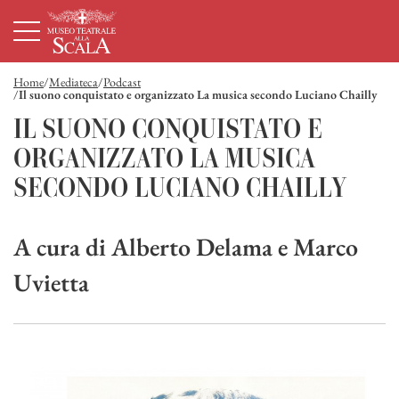
Homepage
Menù principale
Contenuto principale
Footer
Home
Mediateca
Podcast
Il suono conquistato e organizzato La musica secondo Luciano Chailly
Il suono conquistato e organizzato 
IL SUONO CONQUISTATO E
ORGANIZZATO LA MUSICA
SECONDO LUCIANO CHAILLY
A cura di Alberto Delama e Marco
Uvietta