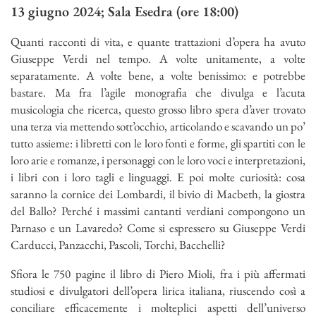
13 giugno 2024; Sala Esedra (ore 18:00)
Quanti racconti di vita, e quante trattazioni d’opera ha avuto
Giuseppe Verdi nel tempo. A volte unitamente, a volte
separatamente. A volte bene, a volte benissimo: e potrebbe
bastare. Ma fra l’agile monografia che divulga e l’acuta
musicologia che ricerca, questo grosso libro spera d’aver trovato
una terza via mettendo sott’occhio, articolando e scavando un po’
tutto assieme: i libretti con le loro fonti e forme, gli spartiti con le
loro arie e romanze, i personaggi con le loro voci e interpretazioni,
i libri con i loro tagli e linguaggi. E poi molte curiosità: cosa
saranno la cornice dei Lombardi, il bivio di Macbeth, la giostra
del Ballo? Perché i massimi cantanti verdiani compongono un
Parnaso e un Lavaredo? Come si espressero su Giuseppe Verdi
Carducci, Panzacchi, Pascoli, Torchi, Bacchelli?
Sfiora le 750 pagine il libro di Piero Mioli, fra i più affermati
studiosi e divulgatori dell’opera lirica italiana, riuscendo così a
conciliare efficacemente i molteplici aspetti dell’universo