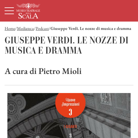
Homepage
Menù principale
Contenuto principale
Footer
Home
Mediateca
Podcast
Giuseppe Verdi. Le nozze di musica e dramma
Giuseppe Verdi. Le nozze di musica
GIUSEPPE VERDI. LE NOZZE DI
MUSICA E DRAMMA
A cura di Pietro Mioli