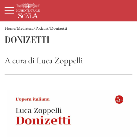
Homepage
Menù principale
Contenuto principale
Footer
Home
Mediateca
Podcast
Donizetti
Donizetti
DONIZETTI
A cura di Luca Zoppelli