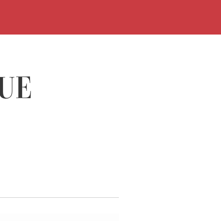
ORARI
ACQUISTA
VISITA
UE
MOSTRE
INCONTR
DIDATTIC
STORIA
BIBLIOTEC
MEDIATEC