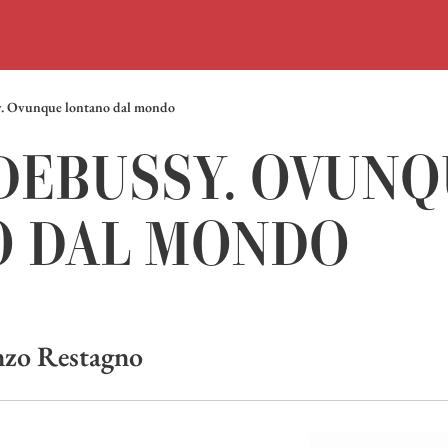
. Ovunque lontano dal mondo
DEBUSSY. OVUNQ
O DAL MONDO
nzo Restagno