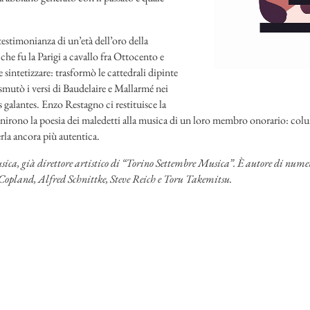
stimonianza di un’età dell’oro della
i che fu la Parigi a cavallo fra Ottocento e
intetizzare: trasformò le cattedrali dipinte
smutò i versi di Baudelaire e Mallarmé nei
s galantes. Enzo Restagno ci restituisce la
unirono la poesia dei maledetti alla musica di un loro membro onorario: colu
erla ancora più autentica.
 musica, già direttore artistico di “Torino Settembre Musica”. È autore di nume
opland, Alfred Schnittke, Steve Reich e Toru Takemitsu.