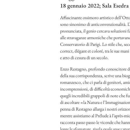
18 gennaio 2022; Sala Esedra 
Affascinante ossimoro artistico dell’Ott
sono sinonimo di anticonvenzionalità. Di
pronunciata, il genio cercava soluzioni fa
alle stravaganze armoniche che portavano 
Conservatorio di Parigi. Lo stile che, se
correct, élégant et coloré, tra le sue mani
e atto di cesura di un secolo.
Enzo Restagno, profondo conoscitore del
della sua corrispondenza, scrive una bio
romanzesco, che ci parla di genitori, ami
incomprensioni, di difficoltà economiche
quegli incredibili grappoli di note che f
di ascoltare «la Natura e l’Immaginazione
penna di Restagno allarga i nostri orizzo
mentre assistiamo al Prélude à l’après-mid
racconta passo passo le vicende che hanno
legge le sfumature, rivela quale spaccatu