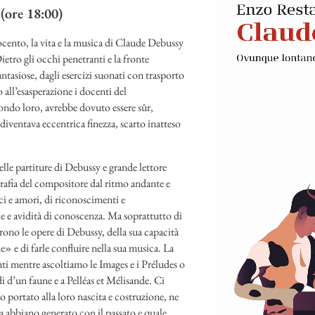
(ore 18:00)
ocento, la vita e la musica di Claude Debussy
etro gli occhi penetranti e la fronte
ntasiose, dagli esercizi suonati con trasporto
all’esasperazione i docenti del
condo loro, avrebbe dovuto essere sûr,
 diventava eccentrica finezza, scarto inatteso
le partiture di Debussy e grande lettore
grafia del compositore dal ritmo andante e
ci e amori, di riconoscimenti e
 e avidità di conoscenza. Ma soprattutto di
urono le opere di Debussy, della sua capacità
» e di farle confluire nella sua musica. La
nti mentre ascoltiamo le Images e i Préludes o
i d’un faune e a Pelléas et Mélisande. Ci
 portato alla loro nascita e costruzione, ne
ra abbiano generato con il passato e quale