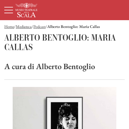
Homepage
Menù principale
Contenuto principale
Footer
Home
Mediateca
Podcast
Alberto Bentoglio: Maria Callas
Alberto Bentoglio: Maria Callas
ALBERTO BENTOGLIO: MARIA
CALLAS
A cura di Alberto Bentoglio