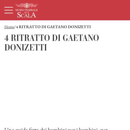
Homepage
Menù principale
Contenuto principale
Footer
Home
4 RITRATTO DI GAETANO DONIZETTI
4 RITRATTO DI GAETANO
DONIZETTI
Una guida fatta dai bambini per i bambini, per